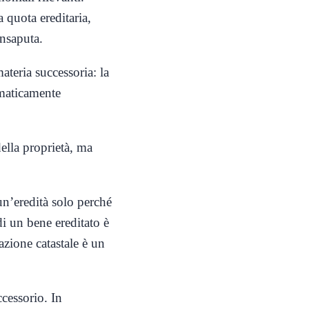
 quota ereditaria,
insaputa.
teria successoria: la
maticamente
della proprietà, ma
n’eredità solo perché
 di un bene ereditato è
azione catastale è un
ccessorio. In