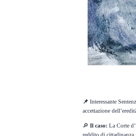
📌
I
nteressante
Senten
accettazione dell’eredit
🔎
Il caso:
La Corte d’
reddito di cittadinanza