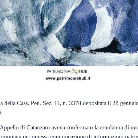
za
della
Cass. Pen. Sez. III, n. 3370 de
positata il
28 gennai
à.
Appello di Catanzaro aveva confermato la condanna di una 
, imputata per omessa comunicazione di informazioni patrim