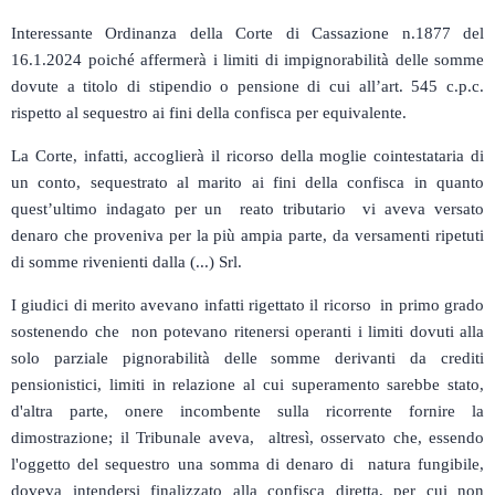
Interessante Ordinanza della Corte di Cassazione n.1877 del
16.1.2024 poiché affermerà i limiti di impignorabilità delle somme
dovute a titolo di stipendio o pensione di cui all’art. 545 c.p.c.
rispetto al sequestro ai fini della confisca per equivalente.
La Corte, infatti, accoglierà il ricorso della moglie cointestataria di
un conto, sequestrato al marito ai fini della confisca in quanto
quest’ultimo indagato per un reato tributario vi aveva versato
denaro che proveniva per la più ampia parte, da versamenti ripetuti
di somme rivenienti dalla (...) Srl.
I giudici di merito avevano infatti rigettato il ricorso in primo grado
sostenendo che non potevano ritenersi operanti i limiti dovuti alla
solo parziale pignorabilità delle somme derivanti da crediti
pensionistici, limiti in relazione al cui superamento sarebbe stato,
d'altra parte, onere incombente sulla ricorrente fornire la
dimostrazione; il Tribunale aveva, altresì, osservato che, essendo
l'oggetto del sequestro una somma di denaro di natura fungibile,
doveva intendersi finalizzato alla confisca diretta, per cui non