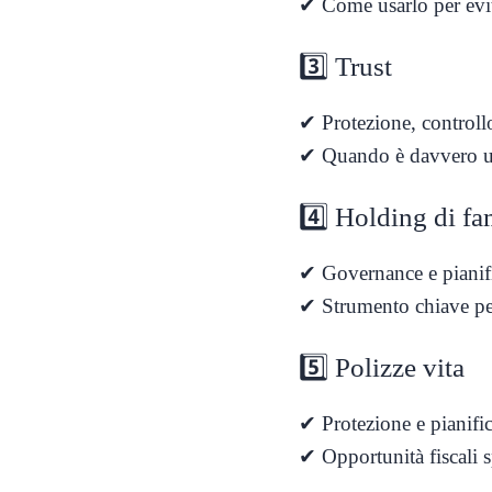
✔ Come usarlo per evita
3️⃣ Trust
✔ Protezione, controllo
✔ Quando è davvero ut
4️⃣ Holding di fa
✔ Governance e pianif
✔ Strumento chiave pe
5️⃣ Polizze vita
✔ Protezione e pianifi
✔ Opportunità fiscali 