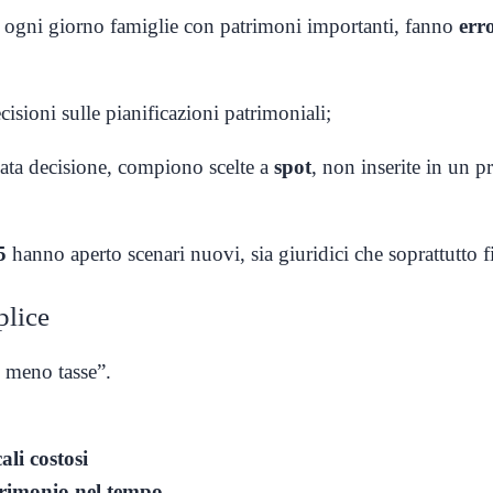
ogni giorno famiglie con patrimoni importanti, fanno
erro
cisioni sulle pianificazioni patrimoniali;
cata decisione, compiono scelte a
spot
, non inserite in un 
25
hanno aperto scenari nuovi, sia giuridici che soprattutto fi
plice
e meno tasse”.
cali costosi
trimonio nel tempo