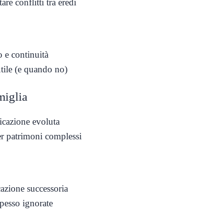
re conflitti tra eredi
 e continuità
ile (e quando no)
miglia
icazione evoluta
r patrimoni complessi
cazione successoria
spesso ignorate