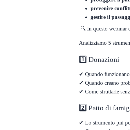
prevenire conflitt
gestire il passag
🔍 In questo webinar e
Analizziamo 5 strument
1️⃣ Donazioni
✔ Quando funzionano
✔ Quando creano prob
✔ Come sfruttarle senz
2️⃣ Patto di famig
✔ Lo strumento più pot