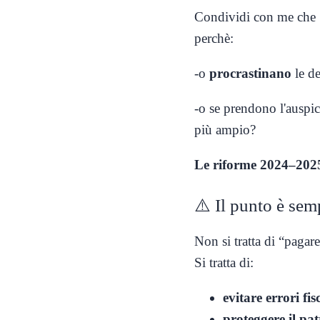
Condividi con me che 
perchè:
-o
procrastinano
le de
-o se prendono l'auspi
più ampio?
Le riforme 2024–20
⚠️ Il punto è sem
Non si tratta di “pagar
Si tratta di:
evitare errori fis
proteggere il pa