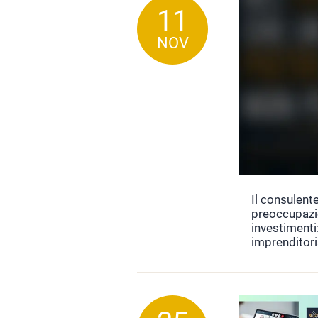
11
NOV
Il consulente
preoccupazio
investimenti
imprenditor