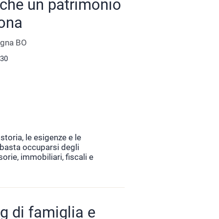
i che un patrimonio
ona
ogna BO
:30
toria, le esigenze e le
 basta occuparsi degli
ie, immobiliari, fiscali e
g di famiglia e