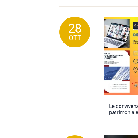
28
OTT
Le convivenz
patrimoniale