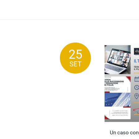
25
SET
Un caso conc